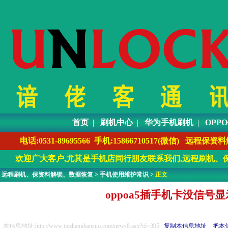
首页
|
刷机中心
|
华为手机刷机
|
OPP
电话:0531-89695566 手机:1586671051
欢迎广大客户,尤其是手机店同行朋友联系我们,远程刷机、保
远程刷机、保资料解锁、数据恢复
>
手机使用维护常识
>
正文
oppoa5插手机卡没信
本信息地址:http://www.jiezhanghaosuo.com/news8.asp?id=305
复制本信息地址
把本