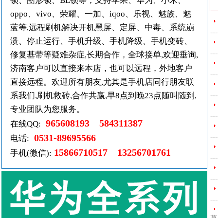
锁、图形锁、BL锁等，支持苹果、华为、小米、
oppo、vivo、荣耀、一加、iqoo、乐视、魅族、魅
蓝等,远程刷机解决开机黑屏、定屏、中毒、系统崩
---
溃、停止运行、手机升级、手机降级、手机变砖、
---
修复基带等疑难杂症,长期合作，全球接单,欢迎垂询,
济南客户可以直接来本店，也可以远程，外地客户
---
直接远程。欢迎所有朋友,尤其是手机店同行朋友联
---
系我们,刷机救砖,合作共赢,早8点到晚23点随叫随到,
专业团队为您服务。
---
965608193 584311387
在线QQ:
0531-89695566
---
电话:
15866710517 13256701761
手机(微信):
---
---
---